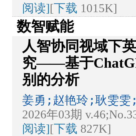
阅读]
[
下载
1015K]
数智赋能
人智协同视域下
究——基于ChatGP
别的分析
姜勇;赵艳玲;耿雯雯
2026年03期 v.46;No.3
阅读]
[
下载
827K]